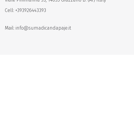
Cell:
+393926443393
Mail:
info@sumadicandapaje.it