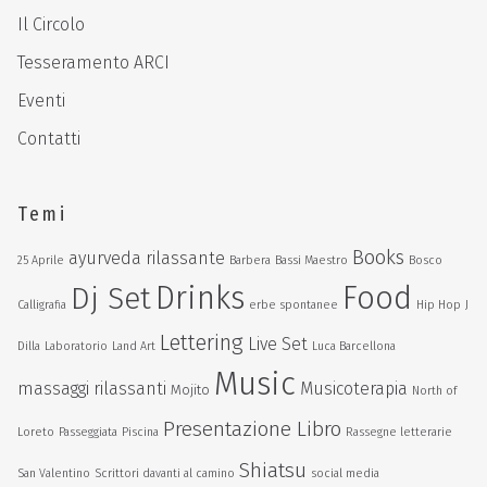
Il Circolo
Tesseramento ARCI
Eventi
Contatti
Temi
Books
ayurveda rilassante
25 Aprile
Barbera
Bassi Maestro
Bosco
Drinks
Food
Dj Set
Calligrafia
erbe spontanee
Hip Hop
J
Lettering
Live Set
Dilla
Laboratorio
Land Art
Luca Barcellona
Music
massaggi rilassanti
Musicoterapia
Mojito
North of
Presentazione Libro
Loreto
Passeggiata
Piscina
Rassegne letterarie
Shiatsu
San Valentino
Scrittori davanti al camino
social media