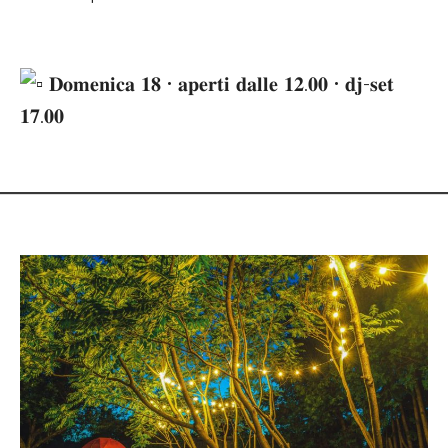
𝐃𝐨𝐦𝐞𝐧𝐢𝐜𝐚 𝟏𝟖 • 𝐚𝐩𝐞𝐫𝐭𝐢 𝐝𝐚𝐥𝐥𝐞 𝟏𝟐.𝟎𝟎 • 𝐝𝐣-𝐬𝐞𝐭
𝟏𝟕.𝟎𝟎