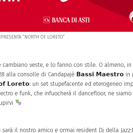
O PRESENTA “NORTH OF LORETO”
te cambiano veste, e lo fanno con stile. O almeno, i
 alla consolle di Candapajé 𝗕𝗮𝘀𝘀𝗶 𝗠𝗮𝗲𝘀𝘁𝗿𝗼 in
 𝗼𝗳 𝗟𝗼𝗿𝗲𝘁𝗼: un set stupefacente ed eterogeneo i
ectro e funk, che infuocherà il dancefloor, ne siamo c
upirvi
 sarà il nostro amico e ormai resident Dj della Jazz