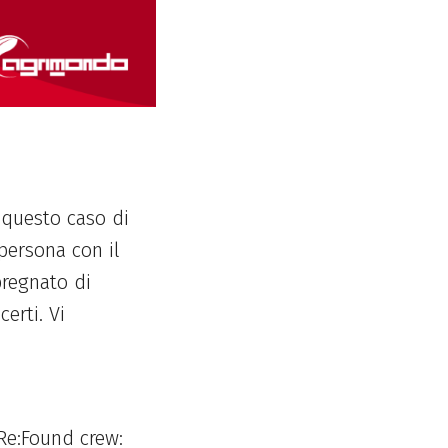
n questo caso di
 persona con il
mpregnato di
erti. Vi
:Re:Found crew: