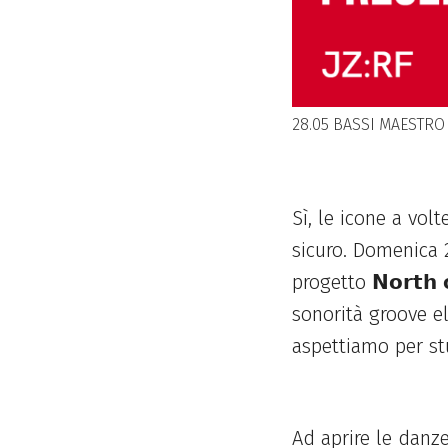
28.05 BASSI MAESTR
Sì, le icone a vol
sicuro. Domenica 28
progetto 𝗡𝗼𝗿𝘁𝗵
sonorità groove el
aspettiamo per st
Ad aprire le danze