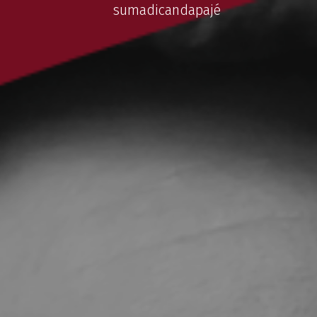
sumadicandapajé