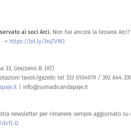
servato ai soci Arci.
Non hai ancora la tessera Arci? 
->
https://bit.ly/3njZVM3
na 33, Grazzano B. (AT)
otazioni tavoli/gazebi: tel 333 6104979 / 392 644 33
aje.it
| info@sumadicandapaje.it
nostra newsletter per rimanere sempre aggiornato su 
/dvTL-D