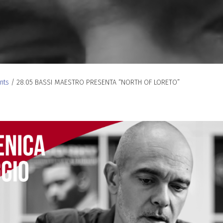
nts
/
28.05 BASSI MAESTRO PRESENTA “NORTH OF LORETO”