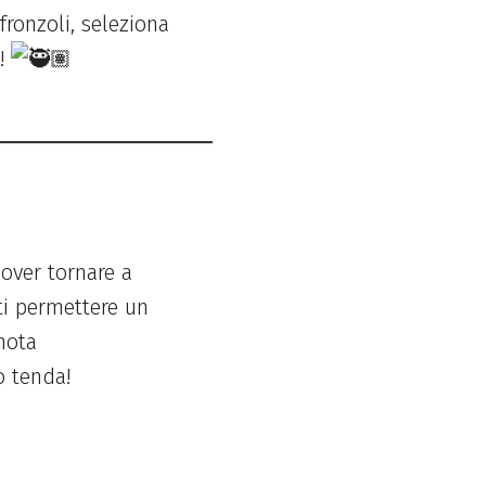
fronzoli, seleziona
r!
dover tornare a
ti permettere un
nota
o tenda!