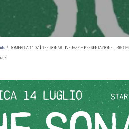
nts
/
DOMENICA 14.07 | THE SONAR LIVE JAZZ + PRESENTAZIONE LIBRO Fab
book