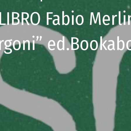
IBRO Fabio Merlin
rgoni” ed.Bookab