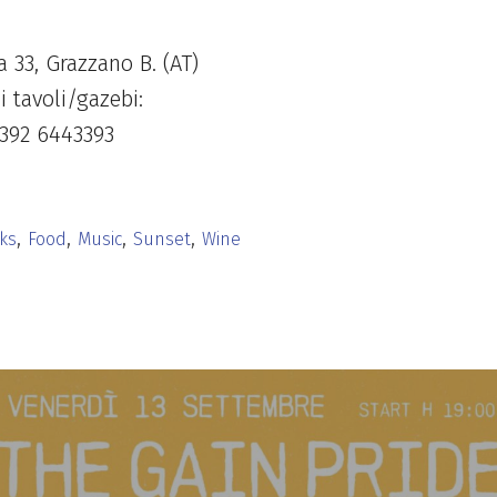
a 33, Grazzano B. (AT)
i tavoli/gazebi:
 392 6443393
,
,
,
,
ks
Food
Music
Sunset
Wine