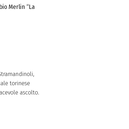
io Merlin “La
a
Stramandinoli,
cale torinese
acevole ascolto.